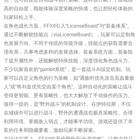
高的自由度，既能体验深度策略的快感，也让想轻松体验的
玩家轻松上手。
在角色成长方面，FFXII引入“LicenseBoard”与“装备体系”。
通过不断解锁技能点（viaLicenseBoard），玩家可以定制角
色发展方向。不同于传统的等级升级，技能点的获取需要合
理布局，凡事考虑多样的发展选择。装备系统方面，装备除
了提升属性外，还能解锁特殊技能，深度强化角色战斗力。
不少玩家喜欢的“gambit系统”，是一套战斗AI设定机制。玩
家可以自定义角色的行为策略，如“遇敌时优先攻击高血量敌
人”或“将补血优先交由某个角色”。这种自动化的策略让战斗
变得更智能、更有策略性，也大大解放了手动操作的压力。
值得一提的，是“野外战斗”的机制设计。在伊特拉斯，不仅
在城镇中可以进行战斗，野外的遭遇战也极具策略性。合理
利用环境、掌握敌人弱点，才能事半功倍。游戏还提供了丰
富的任务和隐藏要素，激励玩家不断探索。
在玩法深度上，FFXII的系统聚焦于“全局策略”，让每次战斗